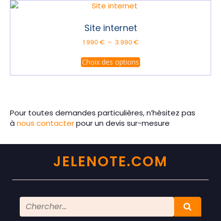
Site internet
Plage
1.990
€
–
3.990
€
de
Ce
prix :
Choix des options
produit
1.990 €
a
à
plusieurs
3.990 €
variations.
Les
Pour toutes demandes particulières, n’hésitez pas
options
à
nous contacter
pour un devis sur-mesure
peuvent
être
choisies
JELENOTE.COM
sur
la
page
du
produit