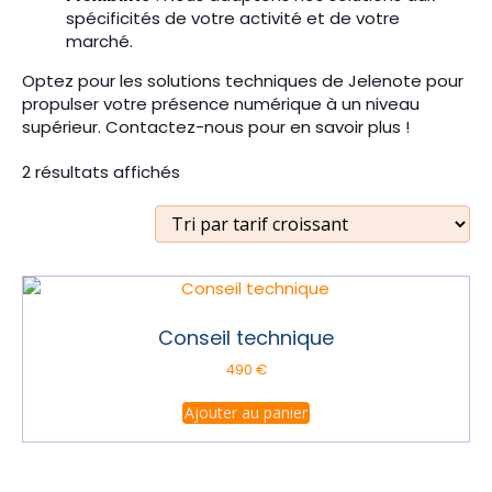
spécificités de votre activité et de votre
marché.
Optez pour les solutions techniques de Jelenote pour
propulser votre présence numérique à un niveau
supérieur. Contactez-nous pour en savoir plus !
Trié
2 résultats affichés
par
prix
croissant
Conseil technique
490
€
Ajouter au panier