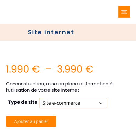
Site internet
Plage
1.990
€
–
3.990
€
de
Co-construction, mise en place et formation à
l’utilisation de votre site internet
prix :
Type de site
1.990 €
à
quantité
Ajouter au panier
de
Site
3.990 €