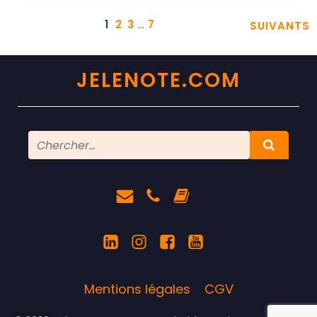
1
2
3
…
7
SUIVANTS
JELENOTE.COM
Mentions légales
CGV